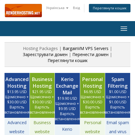
Українська
Вхід
Переглянути кошик
Togg
navig
Hosting Packages |
BargainVM VPS Servers
|
Зареєструвати домен
|
Перенести домен
|
Переглянути кошик
Advanced
Business
Kerio
Personal
Spam
Hosting
Hosting
Exchange
Hosting
Filtering
$13.95 USD
$21.95 USD
Mail
$6.95 USD
$1.00 USD
Щомісячно +
Щомісячно +
Щомісячно +
Щомісячно +
$19.90 USD
$30.00 USD
$30.00 USD
$30.00 USD
$1.00 USD
Щомісячно +
Вартість
Вартість
Вартість
Вартість
$9.95 USD
встановлення
встановлення
встановлення
встановлення
Вартість
встановлення
Advanced
Business
Personal
Email spam
Kerio
website
website
website
and virus