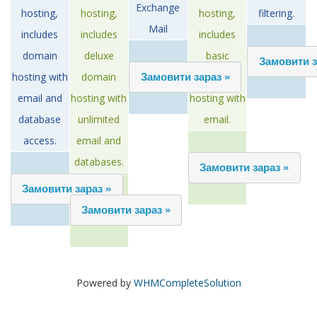
Exchange
hosting,
hosting,
hosting,
filtering.
Mail
includes
includes
includes
domain
deluxe
basic
hosting with
domain
domain
email and
hosting with
hosting with
database
unlimited
email.
access.
email and
databases.
Powered by
WHMCompleteSolution