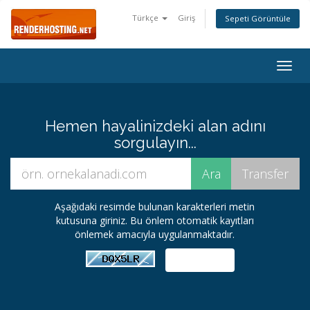
Türkçe
Giriş
Sepeti Görüntüle
Togg
navig
Hemen hayalinizdeki alan adını
sorgulayın...
Aşağıdaki resimde bulunan karakterleri metin
kutusuna giriniz. Bu önlem otomatik kayıtları
önlemek amacıyla uygulanmaktadır.